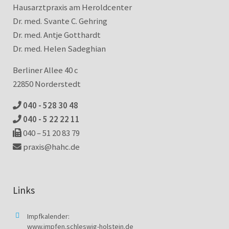
Hausarztpraxis am Heroldcenter
Dr. med. Svante C. Gehring
Dr. med. Antje Gotthardt
Dr. med. Helen Sadeghian
Berliner Allee 40 c
22850 Norderstedt
040 - 528 30 48
040 - 5 22 22 11
040 – 51 20 83 79
praxis@hahc.de
Links
Impfkalender:
www.impfen.schleswig-holstein.de