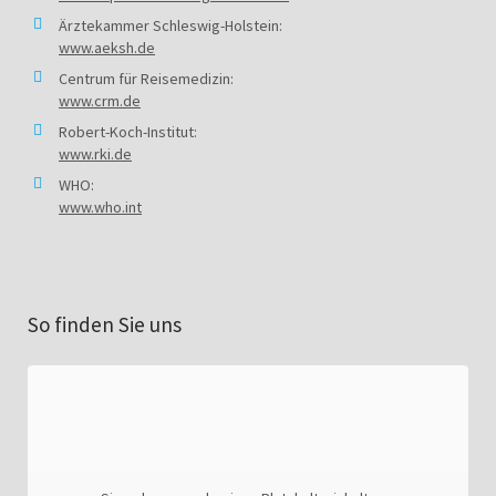
Ärztekammer Schleswig-Holstein:
www.aeksh.de
Centrum für Reisemedizin:
www.crm.de
Robert-Koch-Institut:
www.rki.de
WHO:
www.who.int
So finden Sie uns