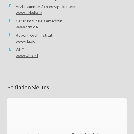
Ärztekammer Schleswig-Holstein:
www.aeksh.de
Centrum für Reisemedizin:
www.crm.de
Robert-Koch-Institut:
www.rki.de
WHO:
www.who.int
So finden Sie uns