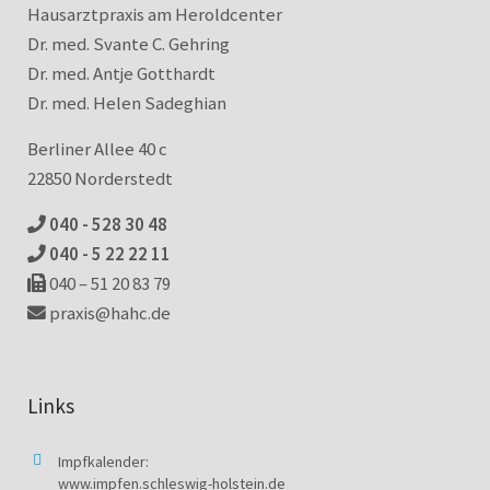
Hausarztpraxis am Heroldcenter
Dr. med. Svante C. Gehring
Dr. med. Antje Gotthardt
Dr. med. Helen Sadeghian
Berliner Allee 40 c
22850 Norderstedt
040 - 528 30 48
040 - 5 22 22 11
040 – 51 20 83 79
praxis@hahc.de
Links
Impfkalender:
www.impfen.schleswig-holstein.de