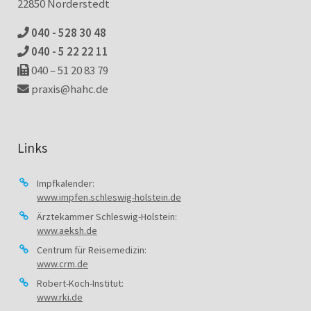
22850 Norderstedt
040 - 528 30 48
040 - 5 22 22 11
040 – 51 20 83 79
praxis@hahc.de
Links
Impfkalender:
www.impfen.schleswig-holstein.de
Ärztekammer Schleswig-Holstein:
www.aeksh.de
Centrum für Reisemedizin:
www.crm.de
Robert-Koch-Institut:
www.rki.de