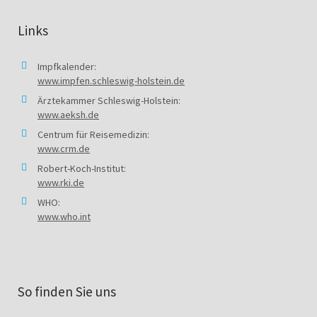
Links
Impfkalender:
www.impfen.schleswig-holstein.de
Ärztekammer Schleswig-Holstein:
www.aeksh.de
Centrum für Reisemedizin:
www.crm.de
Robert-Koch-Institut:
www.rki.de
WHO:
www.who.int
So finden Sie uns