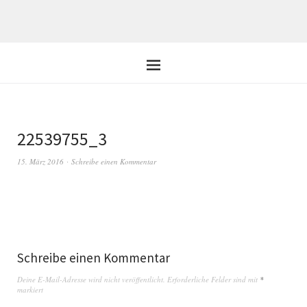
22539755_3
15. März 2016
Schreibe einen Kommentar
Schreibe einen Kommentar
Deine E-Mail-Adresse wird nicht veröffentlicht.
Erforderliche Felder sind mit
*
markiert